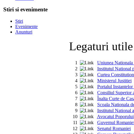
Stiri si evenimente
Stiri
Evenimente
Anunturi
Legaturi util
1
Uniunea Nationala 
2
Institutul National 
3
Curtea Constitutio
4
Ministerul Justitiei
5
Portalul Instantelor
6
Consiliul Superior a
7
Înalta Curte de Casat
8
Scoala Nationala de
9
Institutul National 
10
Avocatul Poporului
11
Guvernul Romanie
12
Senatul Romaniei