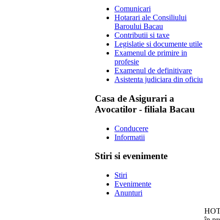
Comunicari
Hotarari ale Consiliului
Baroului Bacau
Contributii si taxe
Legislatie si documente utile
Examenul de primire in
profesie
Examenul de definitivare
Asistenta judiciara din oficiu
Casa de Asigurari a
Avocatilor - filiala Bacau
Conducere
Informatii
Stiri si evenimente
Stiri
Evenimente
Anunturi
HOTĂ
în pr